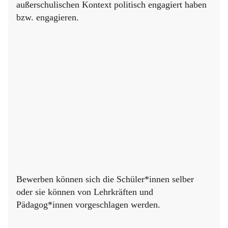
außerschulischen Kontext politisch engagiert haben
bzw. engagieren.
Habt ihr euch in eurer Nachbarschaft, in eurem
Kiez oder eurem Umfeld politisch, z.B. für
unsere Demokratie, Mitbestimmung oder eure
Mitmenschen eingesetzt?
Habt ihr z.B. bei Wahlvorbereitungen,
Projekten, Diskussionen, Demonstrationen oder
anderen politischen Aktivitäten mitgewirkt?
Bewerben können sich die Schüler*innen selber
oder sie können von Lehrkräften und
Pädagog*innen vorgeschlagen werden.